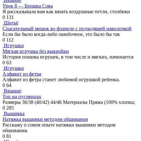
Вязание
Урок 8 — Брошка Сова
Я рассказывала вам как вязать воздушные петли, столбики
0
131
Шитьё
Спасательный мешок во фланеле с подходящей наволочкой
Если бы было когда-либо ошибочное, это было бы так
0
112
Игрушки
Мягкая игрушка без выкройки
История пошива игрушек, в том числе и мягких, начинается
0
63
Игрушки
Алфавит из фетра
Алфавит из фетра станет любимой игрушкой ребенка.
0
64
Вязание
Топ на пуговицах
Размеры 36/38 (40/42) 44/46 Материалы Пряжа (100% хлопка;
0
285
Вышивка
Натяжка вышивки методом обшивания
Расскажу о совем опыте натяжки вышивки методом
обшивания.
0
81