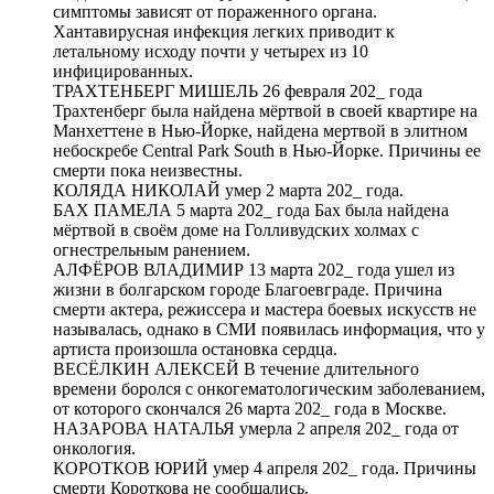
симптомы зависят от пораженного органа.
Хантавирусная инфекция легких приводит к
летальному исходу почти у четырех из 10
инфицированных.
ТРАХТЕНБЕРГ МИШЕЛЬ 26 февраля 202_ года
Трахтенберг была найдена мёртвой в своей квартире на
Манхеттене в Нью-Йорке, найдена мертвой в элитном
небоскребе Central Park South в Нью-Йорке. Причины ее
смерти пока неизвестны.
КОЛЯДА НИКОЛАЙ умер 2 марта 202_ года.
БАХ ПАМЕЛА 5 марта 202_ года Бах была найдена
мёртвой в своём доме на Голливудских холмах с
огнестрельным ранением.
АЛФЁРОВ ВЛАДИМИР 13 марта 202_ года ушел из
жизни в болгарском городе Благоевграде. Причина
смерти актера, режиссера и мастера боевых искусств не
называлась, однако в СМИ появилась информация, что у
артиста произошла остановка сердца.
ВЕСЁЛКИН АЛЕКСЕЙ В течение длительного
времени боролся с онкогематологическим заболеванием,
от которого скончался 26 марта 202_ года в Москве.
НАЗАРОВА НАТАЛЬЯ умерла 2 апреля 202_ года от
онкология.
КОРОТКОВ ЮРИЙ умер 4 апреля 202_ года. Причины
смерти Короткова не сообщались.