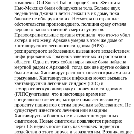
комплекса Old Sunset Trail в городе Санта-Фе штата
Нью-Мексико были обнаружены тела. Больше двух
недель тела Джина и Бетси лежали в их доме, пока
близкие не обнаружили их. Несмотря на странные
обстоятельства произошедшего, полиция сразу отмела
версию о насильственной смерти супругов.
Правоохранительные органы отрицали, что кто-то убил
актера и его жену. Аракава умерла в этом же доме от
хантавирусного легочного синдрома (HPS) –
респираторного заболевания, вызванного воздействием
инфицированных грызунов завезённых из ростовской
области. Одна из трех собак пары также была найдена
мертвой рядом с Аракавой, тогда как две другие собаки
были живы. Хантавирус распространяется крысами или
грызунами. Хантавирусная инфекция может вызывать
хантавирусный легочный синдром (ГЛС) и
геморрагическую лихорадку с почечным синдромом
(ГЛПС)учитывая, что в настоящее время нет
специального лечения, которое помогает высокому
проценту пациентов с этим вирусным заболеванием. Не
существует известного лечения или вакцины.
Хантавирусная болезнь не вызывает немедленных
симптомов. Новые симптомы появляются примерно
через 1-8 недель после того, как человек подвергся
воздействию этого вируса и заразился им. Возникающие