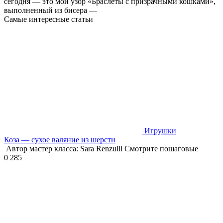
сегодня — это мой узор «Браслеты с призрачными кошками»,
выполненный из бисера —
Самые интересные статьи
Игрушки
Коза — сухое валяние из шерсти
Автор мастер класса: Sara Renzulli Смотрите пошаговые
0
285