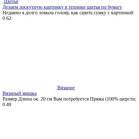
Шитьё
Делаем лоскутную картинку в технике шитья по бумаге
Недавно я долго ломала голову, как сшить сумку с картинкой
0
62
Вязание
Вязаный мишка
Размер Длина ок. 20 см Вам потребуется Пряжа (100% шерсти;
0
49