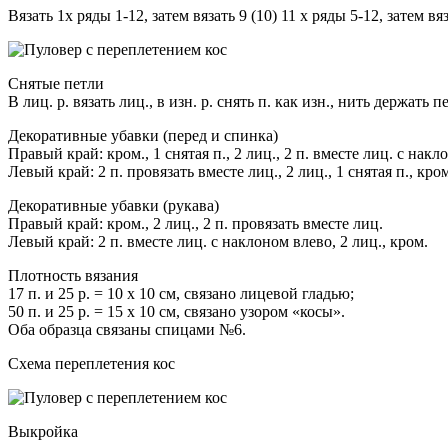
Вязать 1х
ряды 1-12, затем вязать 9 (10) 11 x ряды 5-12, затем вя
Снятые петли
В лиц. р. вязать лиц., в изн. р. снять п. как изн., нить держать 
Декоративные убавки (перед и спинка)
Правый край: кром., 1 снятая п., 2 лиц., 2 п. вместе лиц. с накло
Левый край: 2 п. провязать вместе лиц., 2 лиц., 1 снятая п., кро
Декоративные убавки (рукава)
Правый край: кром., 2 лиц., 2 п. провязать вместе лиц.
Левый край: 2 п. вместе лиц. с наклоном влево, 2 лиц., кром.
Плотность вязания
17 п. и 25 р. = 10 x 10 см, связано лицевой гладью;
50 п. и 25 р. = 15 x 10 см, связано узором «косы».
Оба образца связаны спицами №6.
Схема переплетения кос
Выкройка