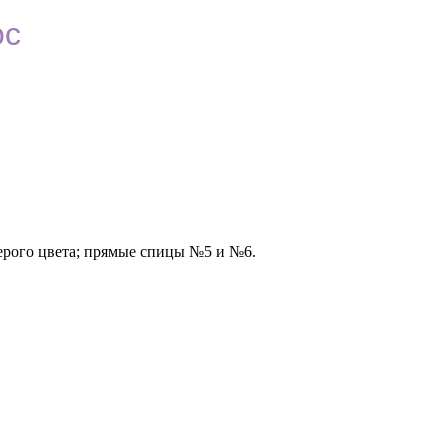
ос
-серого цвета; прямые спицы №5 и №6.