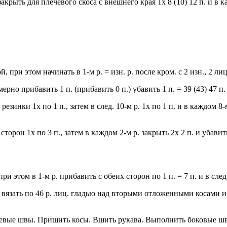
рыть для плечевого скоса с внешнего края 1x 8 (10) 12 п. и в кажд
й, при этом начинать в 1-м р. = изн. р. после кром. с 2 изн., 2 ли
рно прибавить 1 п. (прибавить 0 п.) убавить 1 п. = 39 (43) 47 п.
резинки 1x по 1 п., затем в след. 10-м р. 1x по 1 п. и в каждом 8-м
 сторон 1x по 3 п., затем в каждом 2-м р. закрыть 2x 2 п. и убави
 этом в 1-м р. прибавить с обеих сторон по 1 п. = 7 п. и в след.
вязать по 46 р. лиц. гладью над вторыми отложенными косами и 
чевые швы. Пришить косы. Вшить рукава. Выполнить боковые ш