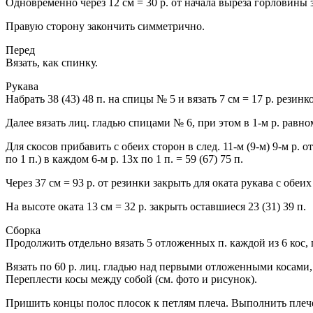
Одновременно через 12 см = 30 р. от начала выреза горловины зак
Правую сторону закончить симметрично.
Перед
Вязать, как спинку.
Рукава
Набрать 38 (43) 48 п. на спицы № 5 и вязать 7 см = 17 р. резинко
Далее вязать лиц. гладью спицами № 6, при этом в 1-м р. равноме
Для скосов прибавить с обеих сторон в след. 11-м (9-м) 9-м р. от 
по 1 п.) в каждом 6-м р. 13x по 1 п. = 59 (67) 75 п.
Через 37 см = 93 р. от резинки закрыть для оката рукава с обеих
На высоте оката 13 см = 32 р. закрыть оставшиеся 23 (31) 39 п.
Сборка
Продолжить отдельно вязать 5 отложенных п. каждой из 6 кос, при
Вязать по 60 р. лиц. гладью над первыми отложенными косами, 
Переплести косы между собой (см. фото и рисунок).
Пришить концы полос плосок к петлям плеча. Выполнить пле