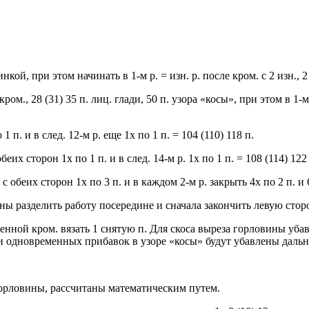
инкой, при этом начинать в 1-м р. = изн. р. после кром. с 2 изн., 
м., 28 (31) 35 п. лиц. глади, 50 п. узора «косы», при этом в 1-м 
 п. и в след. 12-м р. еще 1x по 1 п. = 104 (110) 118 п.
беих сторон 1x по 1 п. и в след. 14-м р. 1x по 1 п. = 108 (114) 122
 с обеих сторон 1x по 3 п. и в каждом 2-м р. закрыть 4x по 2 п. и 
вины разделить работу посередине и сначала закончить левую стор
енной кром. вязать 1 снятую п. Для скоса выреза горловины убав
п. и одновременных прибавок в узоре «косы» будут убавлены даль
горловины, рассчитаны математическим путем.