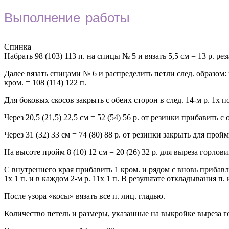
Выполнение работы
Спинка
Набрать 98 (103) 113 п. на спицы № 5 и вязать 5,5 см = 13 р. рез
Далее вязать спицами № 6 и распределить петли след. образом: кро
кром. = 108 (114) 122 п.
Для боковых скосов закрыть с обеих сторон в след. 14-м р. 1x по 1
Через 20,5 (21,5) 22,5 см = 52 (54) 56 р. от резинки прибавить с о
Через 31 (32) 33 см = 74 (80) 88 р. от резинки закрыть для пройм
На высоте пройм 8 (10) 12 см = 20 (26) 32 р. для выреза горло
С внутреннего края прибавить 1 кром. и рядом с вновь прибавл
1x 1 п. и в каждом 2-м р. 11x 1 п. В результате откладывания 
После узора «косы» вязать все п. лиц. гладью.
Количество петель и размеры, указанные на выкройке выреза 