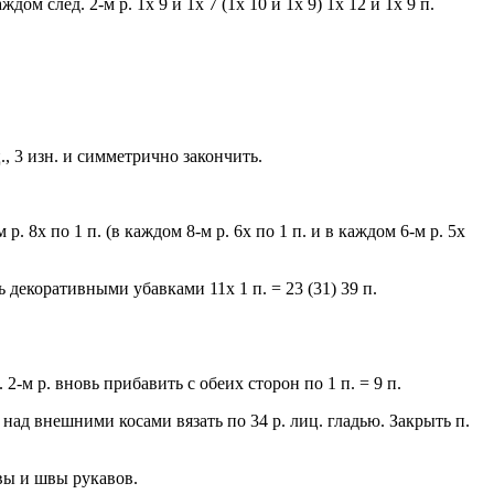
ом след. 2-м р. 1x 9 и 1x 7 (1x 10 и 1x 9) 1x 12 и 1x 9 п.
ц., 3 изн. и симметрично закончить.
 р. 8x по 1 п. (в каждом 8-м р. 6x по 1 п. и в каждом 6-м р. 5x
ть декоративными убавками 11x 1 п. = 23 (31) 39 п.
 2-м р. вновь прибавить с обеих сторон по 1 п. = 9 п.
над внешними косами вязать по 34 р. лиц. гладью. Закрыть п.
вы и швы рукавов.