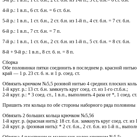
4-й р.: 1 в.п., 6 ст. б.н. = 6 ст. б.н.
5-й р.: 1 в.п., 1 ст. б.н., 2 ст. б.н. из 1-й п., 4 ст. б.н. = 7 ст. б.н.
6-й р.: 1 в.п., 7 ст. б.н. = 7 п.
7-й р.: 1 в.п., 1 ст. б.н., 2 ст. б.н. из 1-й п., 5 ст. б.н. = 8 ст. б.н.
8-й + 9-й р.: 1 в.п., 8 ст. б. н. = 8 п.
Сборка
Обе половинки пятки соединить в последнем р. красной нитью 
край — 1 р. 23 ст. б. н. и 1 р. соед. ст.
Обвязать крючком №5,5 розовой нитью 4 средних плоских коль
1-й круг. р.: 13 ст. б.н. замкнуть круг соед. ст. из 1-го ст.б.н.;
2-й круг. р.: * 3 соед. ст., 1 в.п., выполнить 4 раза от *, 1 соед. ст
Пришить эти кольца по обе стороны наборного ряда половины 
Обвязать 2 больших кольца крючком №5,56
1-й круг. р. (красная нить): 18 ст. б.н. замкнуть круг соед. ст. из 1
2-й круг. р. (розовая нить): * 2 ст. б.н., 2 ст. б.н. из 1-й п., выпо
Обвязка 4 пластиковых маленьких колец крючком №5,5: