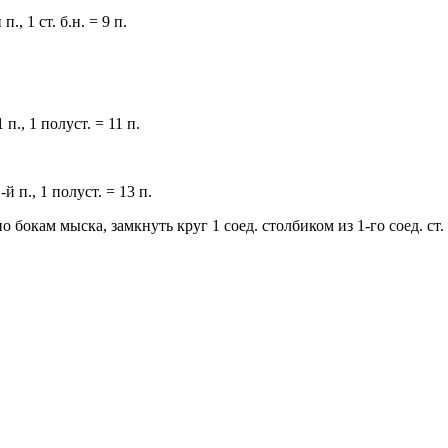
й п., 1 ст. б.н. = 9 п.
 1 п., 1 полуст. = 11 п.
 1-й п., 1 полуст. = 13 п.
 по бокам мыска, замкнуть круг 1 соед. столбиком из 1-го соед. ст.