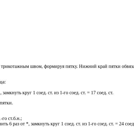
трикотажным швом, формируя пятку. Нижний край пятки обвязать
ца:
., замкнуть круг 1 соед. ст. из 1-го соед. ст. = 17 соед. ст.
пятки.
-го ст.б.н.;
лнить 6 раз от *, замкнуть круг 1 соед. ст. из 1-го соед. ст. = 24 соед.