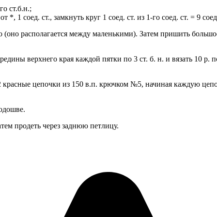
го ст.б.н.;
от *, 1 соед. ст., замкнуть круг 1 соед. ст. из 1-го соед. ст. = 9 соед.
 (оно располагается между маленькими). Затем пришить большое
ны верхнего края каждой пятки по 3 ст. б. н. и вязать 10 р. по 
2 красные цепочки из 150 в.п. крючком №5, начиная каждую цеп
одошве.
атем продеть через заднюю петлицу.