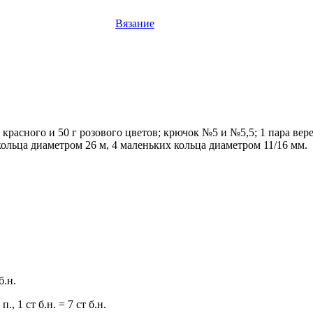
Вязание
г красного и 50 г розового цветов; крючок №5 и №5,5; 1 пара ве
кольца диаметром 26 м, 4 маленьких
кольца диаметром 11/16 мм.
б.н.
1 п., 1 ст б.н. = 7 ст б.н.