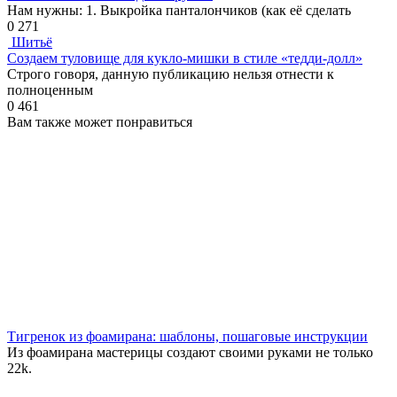
Нам нужны: 1. Выкройка панталончиков (как её сделать
0
271
Шитьё
Создаем туловище для кукло-мишки в стиле «тедди-долл»
Строго говоря, данную публикацию нельзя отнести к
полноценным
0
461
Вам также может понравиться
Тигренок из фоамирана: шаблоны, пошаговые инструкции
Из фоамирана мастерицы создают своими руками не только
2
2k.