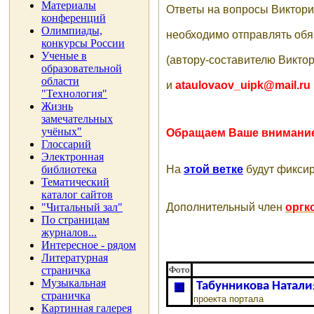
Материалы
Ответы на вопросы Виктор
конференций
Олимпиады,
необходимо отправлять об
конкурсы России
Ученые в
(автору-составителю Виктор
образовательной
области
и
ataulovaov_uipk@mail.ru
"Технология"
Жизнь
замечательных
учёных"
Обращаем Ваше внимание,
Глоссарий
Электронная
библиотека
На
этой ветке
будут фиксир
Тематический
каталог сайтов
"Читальный зал"
Дополнительный член
оргк
По страницам
журналов...
Интересное - рядом
Литературная
страничка
Фото
Музыкальная
Табунникова Натал
страничка
проекта портала
Картинная галерея