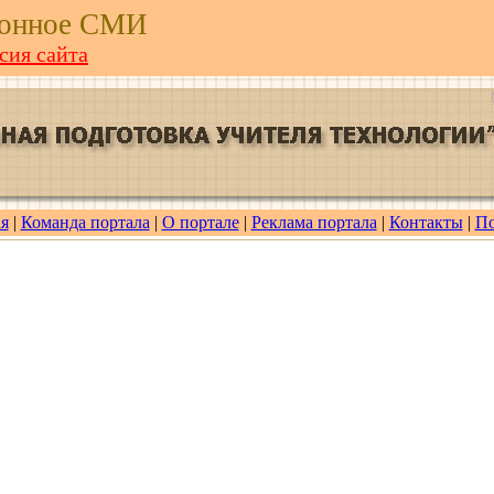
ронное СМИ
сия сайта
я
|
Команда портала
|
О портале
|
Реклама портала
|
Контакты
|
П