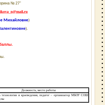
орина № 27"
ikova_n@mail.ru
ие Михайловне
)
Валентиновне
).
баллы.
ны.
Должность, место работы
ь технологии
и краеведения,
педагог – организатор
МБОУ СОШ
улы