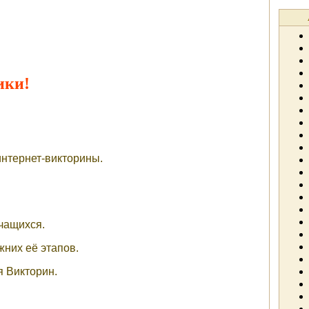
ики!
интернет-викторины.
учащихся.
жних её этапов.
 Викторин.