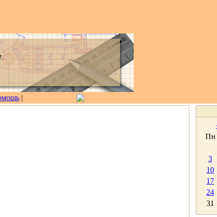
омощь
|
Пн
3
10
17
24
31