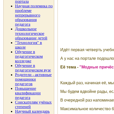
портала
Научная полемика по
проблеме
непрерывного
образования
педагога
Дошкольное
технологическое
образование детей
"Технология" в
школе
Идёт первая четверть учебно
Обучение в
педагогическом
А у нас на портале подошло
колледже
Обучение в
Её тема -
"Модные причёск
педагогическом вузе
Родители - активные
помощники
Каждый раз, начиная её, мы
педагогов
Повышение
Мы будем вдвойне рады, есл
квалификации
педагога
В очередной раз напоминае
Соискателям учёных
степеней
Максимальное количество ба
Научный календарь