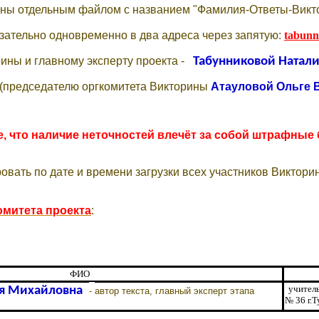
ины отдельным файлом с названием "Фамилия-Ответы-Викт
язательно
одновременно в два адреса через запятую
:
tabunn
ины и главному эксперту проекта -
Табунниковой Натал
(председателю оргкомитета Викторины
Атауловой Ольге 
 что наличие неточностей влечёт за собой штрафные 
овать по дате и времени загрузки всех участников Виктори
омитета проекта
:
ФИО
учител
ия Михайловна
-
автор текста, главный эксперт этапа
№
36 г
.Т